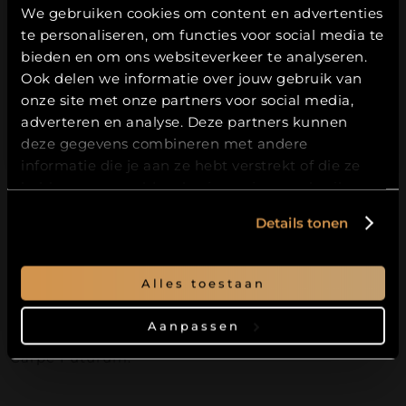
We gebruiken cookies om content en advertenties
heen.
te personaliseren, om functies voor social media te
Hierbij bevestig ik dat ik
18
jaar of ouder
ben.
Waarom kiezen voor deze West Coast
bieden en om ons websiteverkeer te analyseren.
Ook delen we informatie over jouw gebruik van
IPA?
JA
onze site met onze partners voor social media,
adverteren en analyse. Deze partners kunnen
✔ Klassieke stijl – droog en uitgesproken
NEE
deze gegevens combineren met andere
✔ Rijk aan Simcoe, Nectaron, Centennial en
informatie die je aan ze hebt verstrekt of die ze
Mosaic
hebben verzameld op basis van jouw gebruik van
✔ Stevige bitterheid in de afdronk
hun services.
Details tonen
Verkrijgbaar in 33cl fles. Ideaal voor liefhebbers
van een uitgesproken, klassieke IPA.
Alles toestaan
Bestel vandaag nog en proef hoe een echte West
Aanpassen
Coast IPA hoort te smaken.
Carpe Futurum.