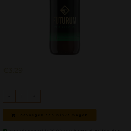
€
3.29
West
Coast
Toevoegen aan winkelwagen
IPA
aantal