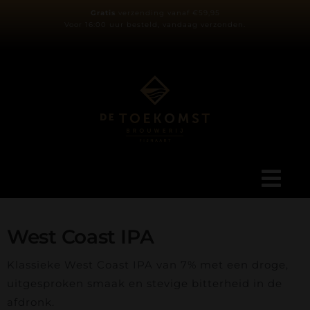
Ga
Gratis
verzending vanaf €59,95
Voor 16:00 uur besteld, vandaag verzonden.
naar
inhoud
Tog
Navi
Ons verhaal
West Coast IPA
Klassieke West Coast IPA van 7% met een droge,
Blog
uitgesproken smaak en stevige bitterheid in de
afdronk.