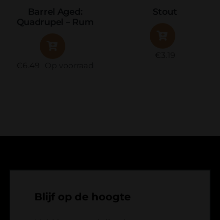
Lentebier
Barley Wine
€
3.19
€
3.49
Blijf op de hoogte