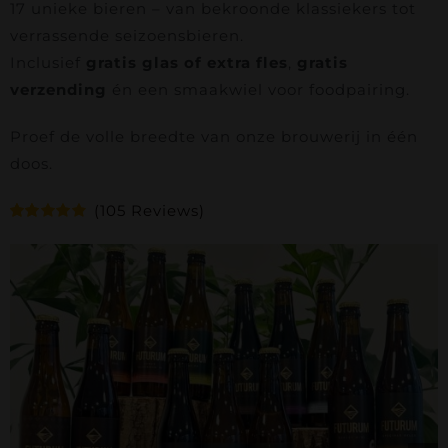
Contact
17 unieke bieren – van bekroonde klassiekers tot
verrassende seizoensbieren.
Inclusief
gratis glas of extra fles
,
gratis
Bierfestival
verzending
én een smaakwiel voor foodpairing.
Webshop
Proef de volle breedte van onze brouwerij in één
doos.
Accountgegevens
(
105
Reviews)
Gewaardeerd
105
4.85
op 5
gebaseerd
op
Reviews