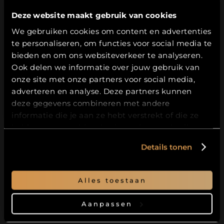
Challenge 2026
Deze website maakt gebruik van cookies
Leeftijdsverificatie
Quadrupel (10%)
– Complex, vol en krachtig
We gebruiken cookies om content en advertenties
Blond (7,5%)
– Fris, gebalanceerd en
te personaliseren, om functies voor social media te
Hierbij bevestig ik dat ik
18
jaar of ouder
toegankelijk
ben.
bieden en om ons websiteverkeer te analyseren.
Speciale Belge (7%)
– Loes’ favoriet: zacht,
Ook delen we informatie over jouw gebruik van
JA
amberkleurig en verrassend
onze site met onze partners voor social media,
Wit (6%)
– Licht, kruidig en verfrissend
adverteren en analyse. Deze partners kunnen
NEE
deze gegevens combineren met andere
Kies je voor een glas of een extra bier?
informatie die je aan ze hebt verstrekt of die ze
Bij je bestelling kun je kiezen: een gratis
hebben verzameld op basis van jouw gebruik van
Futurum-glas
óf een 18e bier voor nog meer
hun services.
Details tonen
variatie. Wij proberen, wanneer je kiest voor een
18e bier, altijd een uniek bier toe te voegen
waardoor je nog meer kunt proeven uit onze
Alles toestaan
brouwerij.
Momenteel is dat het Winterbier 2025.
Aanpassen
Extra’s en voordelen