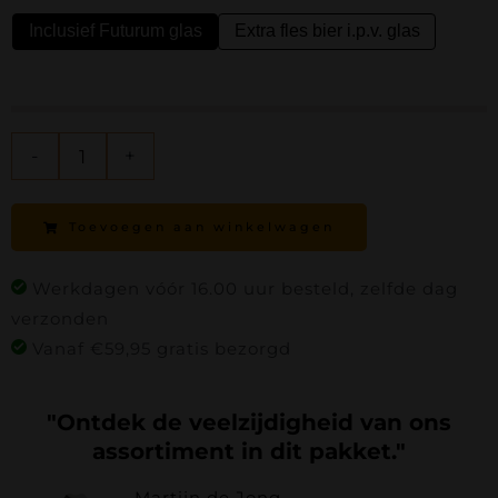
€69.95.
€59.95.
Inclusief Futurum glas
Extra fles bier i.p.v. glas

Toekomst
Compleet
Toevoegen aan winkelwagen
aantal
Werkdagen vóór 16.00 uur besteld, zelfde dag
verzonden
Vanaf €59,95 gratis bezorgd
"Ontdek de veelzijdigheid van ons
assortiment in dit pakket."
Martijn de Jong,