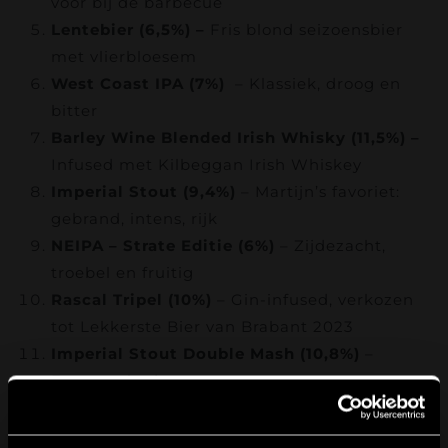
voor bij de barbecue
Lentebier (6,5%) –
Fris blond seizoensbier
met vlierbloesem
West Coast IPA (7%)
– Klassiek, droog en
bitter
Barley Wine Blended Irish Whisky (11,5%) –
Infused met Kilbeggan Irish Whiskey
Imperial Stout (9,4%)
– Martijn’s favoriet:
gebrand, intens, rijk
NEIPA – Strate Editie (6%)
– Zijdezacht,
troebel en fruitig
Rascal Tripel (10%)
– Gin-infused, verkozen
tot Lekkerste Bier van Brabant 2023
Imperial Stout Double Mash (10,8%)
–
Extreme body
Tripel (9%)
– Krachtig, kruidig en elegant
Barley Wine (10,5%)
– Goud bij Dutch Beer