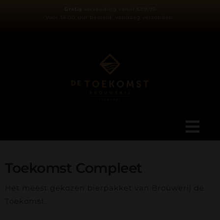
Ga
Gratis
verzending vanaf €59,95
Voor 16:00 uur besteld, vandaag verzonden.
naar
inhoud
Tog
Navi
Ons verhaal
Toekomst Compleet
Het meest gekozen bierpakket van Brouwerij de
Blog
Toekomst.