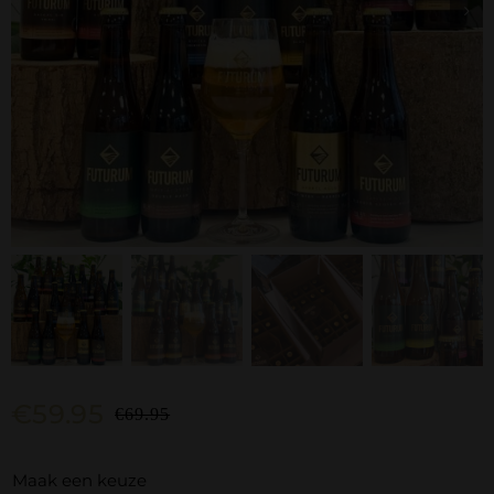
€
59.95
€
69.95
Oorspronkelijke
Huidige
prijs
prijs
Maak een keuze
was:
is: