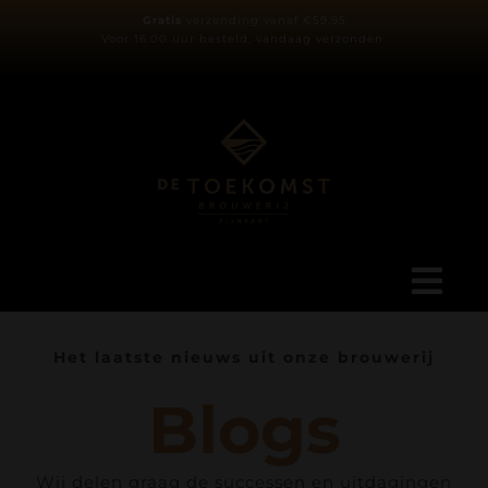
Ga
Gratis
verzending vanaf €59,95
Voor 16:00 uur besteld, vandaag verzonden.
naar
inhoud
Tog
Navi
Ons verhaal
Het laatste nieuws uit onze brouwerij
Blogs
Blog
Wij delen graag de successen en uitdagingen