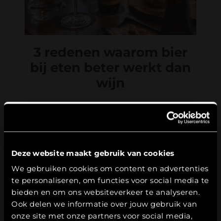
3 redenen waarom bier
bij eten beter werkt dan
wijn
Geplaatst op 2 oktober 2025
Deze website maakt gebruik van cookies
Leeftijdsverificatie
Wijn en eten zijn een klassieke
We gebruiken cookies om content en advertenties
combinatie. Maar wie verder kijkt,
te personaliseren, om functies voor social media te
Hierbij bevestig ik dat ik
18
jaar of ouder
ontdekt dat bier misschien wel veel
ben.
bieden en om ons websiteverkeer te analyseren.
beter past. Van smaakgelaagdheid tot
Ook delen we informatie over jouw gebruik van
JA
verfrissend mondgevoel: bier biedt
onze site met onze partners voor social media,