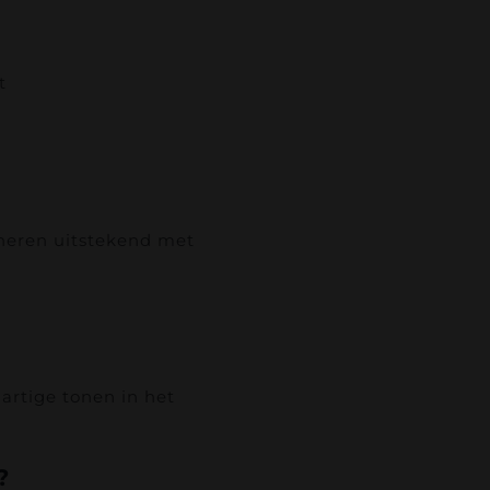
t
neren uitstekend met
artige tonen in het
?