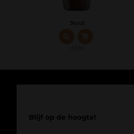
t
Lentebier
9
€
3.19
Blijf op de hoogte!