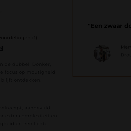
"Een zwaar do
oordelingen (1)
Mart
d
Bro
an de dubbel. Donker,
ke focus op moutigheid
 blijft ontdekken.
bbelrecept, aangevuld
r extra complexiteit en
igheid en een lichte