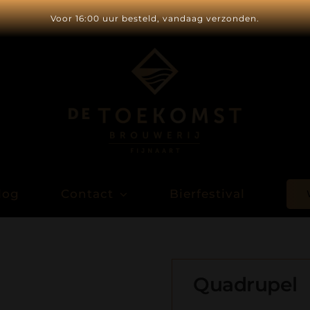
Voor 16:00 uur besteld, vandaag verzonden.
log
Contact
Bierfestival
Quadrupel