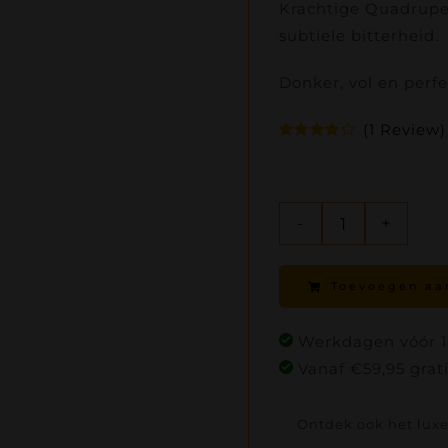
Krachtige Quadrupe
subtiele bitterheid.
Donker, vol en perfe
(
1
Review)
Gewaardeerd
1
4.00
op 5
gebaseerd
op
Review
Quadrupel
aantal
Toevoegen aa
Werkdagen vóór 16
Vanaf €59,95 grat
Ontdek ook het lux