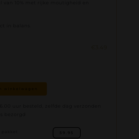
l van 10% met rijke moutigheid en
ct in balans.
€
3.49
n winkelwagen
.00 uur besteld, zelfde dag verzonden
is bezorgd
e pakket
59.95