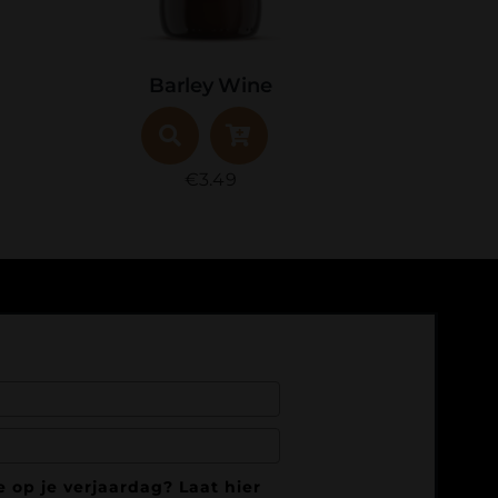
WK Tripel Bier
€
12.50
 op je verjaardag? Laat hier