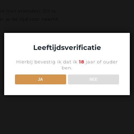
n met vrienden. Dit is
r je de tijd voor neemt.
Leeftijdsverificatie
Hierbij bevestig ik dat ik
18
jaar of ouder
ben.
JA
NEE