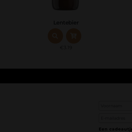
Barley Wine
€
3.49
Een cadeautje