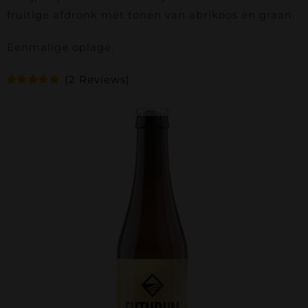
Contact
fruitige afdronk met tonen van abrikoos en graan.
Bierfestival
Eenmalige oplage.
(
2
Reviews)
Webshop
Gewaardeerd
2
5.00
op 5
gebaseerd
op
Reviews
Accountgegevens