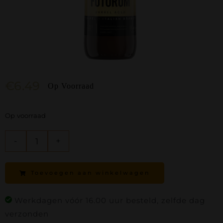
€
6.49
Op Voorraad
Op voorraad
Barrel
Aged:
Toevoegen aan winkelwagen
Tripel
-
Werkdagen vóór 16.00 uur besteld, zelfde dag
Italian
verzonden
Brandy