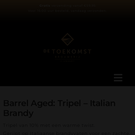
Ga
Gratis
verzending vanaf €59,95
Voor 16:00 uur besteld, vandaag verzonden.
naar
inhoud
Tog
Navi
Ons verhaal
Barrel Aged: Tripel – Italian
Brandy
Blog
Tripel van 10% met een warme twist.
Gerijpt op Italiaanse brandyvaten voor een zachte,