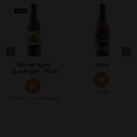
Barrel Aged:
Stout
Quadrupel – Rum
€
3.19
€
6.49
Op voorraad