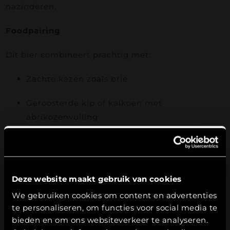
nazinderen.
Foodpairing
Dit bier combineert prachtig met:
Zachte kazen zoals brie
Geroosterde kip of kalkoen met
abrikozenvulling
Salades met walnoten, geitenkaas en honing
Perentaart of desserts met gekaramelliseerd
Deze website maakt gebruik van cookies
fruit
Leeftijdsverificatie
We gebruiken cookies om content en advertenties
Waarom kiezen voor deze Barrel Aged Tripel?
te personaliseren, om functies voor social media te
Hierbij bevestig ik dat ik
18
jaar of ouder
ben.
bieden en om ons websiteverkeer te analyseren.
✔ 10 maanden gerijpt op Italiaanse brandyvaten