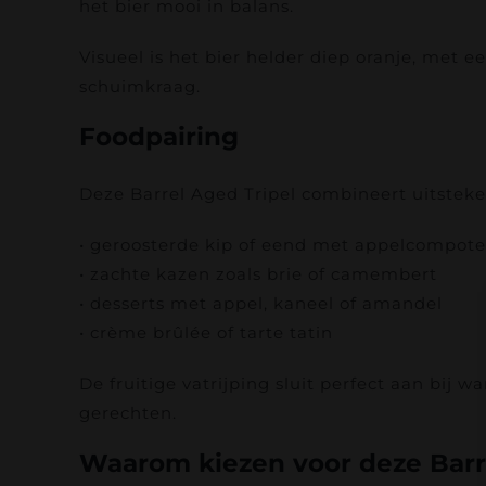
het bier mooi in balans.
Visueel is het bier helder diep oranje, met ee
schuimkraag.
Foodpairing
Deze Barrel Aged Tripel combineert uitstek
• geroosterde kip of eend met appelcompote
• zachte kazen zoals brie of camembert
• desserts met appel, kaneel of amandel
• crème brûlée of tarte tatin
De fruitige vatrijping sluit perfect aan bij 
gerechten.
Waarom kiezen voor deze Barr