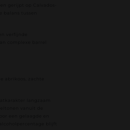
en gerijpt op Calvados-
e balans tussen
en verfijnde
 van complexe barrel
e abrikoos, zachte
vatkarakter langzaam
eltonen vanuit de
voor een gelaagde en
lcoholpercentage blijft