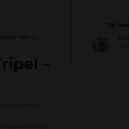
"16 ma
oordelingen (0)
Mart
Bro
ripel –
ruitig en elegant
 al goed is aan een