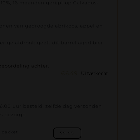
n 10%, 16 maanden gerijpt op Calvados-
tonen van gedroogde abrikoos, appel en
erige afdronk geeft dit barrel aged bier
beoordeling achter.
€
6.49
Uitverkocht
.00 uur besteld, zelfde dag verzonden
is bezorgd
e pakket
59.95