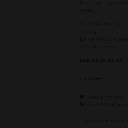
Krachtige tripel va
vaten.
Vol en kruidig met 
honing.
De warme, licht pep
extra diepgang.
Laat als eerste een 
Uitverkocht
Werkdagen vóór 16
Vanaf €59,95 grat
Ontdek ook het lux