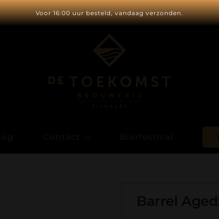
Voor 16:00 uur besteld, vandaag verzonden.
log
Contact
Bierfestival
Barrel Aged: