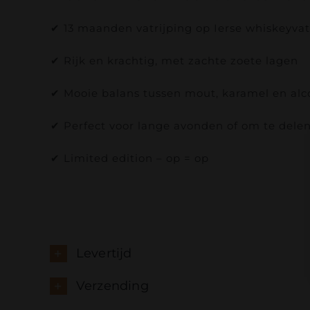
✔ 13 maanden vatrijping op Ierse whiskeyva
✔ Rijk en krachtig, met zachte zoete lagen
✔ Mooie balans tussen mout, karamel en al
✔ Perfect voor lange avonden of om te dele
✔ Limited edition – op = op
Levertijd
Verzending