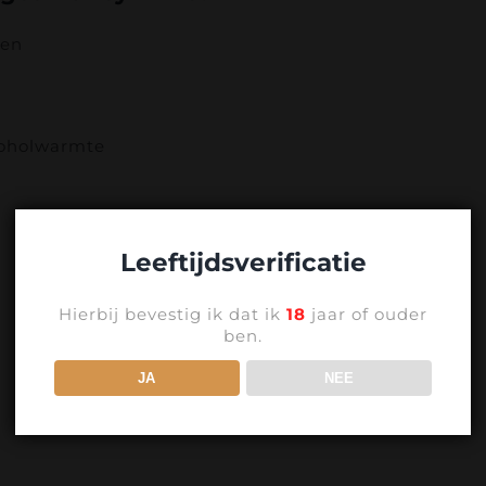
ten
coholwarmte
n
Leeftijdsverificatie
Hierbij bevestig ik dat ik
18
jaar of ouder
ben.
JA
NEE