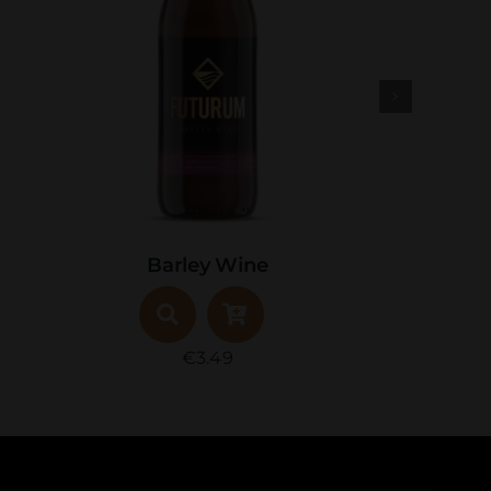
Barrel Aged: Quadrupel – Rum
€
6.49
Op voorraad