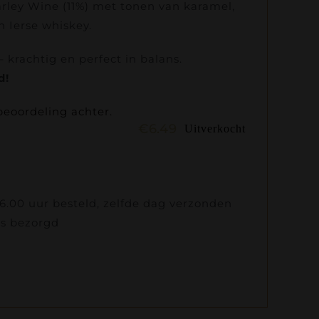
rley Wine (11%) met tonen van karamel,
 Ierse whiskey.
 krachtig en perfect in balans.
d!
beoordeling achter.
€
6.49
Uitverkocht
.00 uur besteld, zelfde dag verzonden
is bezorgd