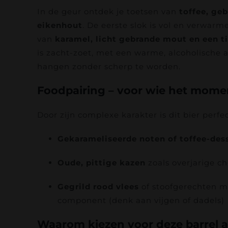
In de geur ontdek je toetsen van
toffee, ge
eikenhout
. De eerste slok is vol en verwa
van
karamel, licht gebrande mout en een ti
is zacht-zoet, met een warme, alcoholische af
hangen zonder scherp te worden.
Foodpairing – voor wie het momen
Door zijn complexe karakter is dit bier perfec
Gekarameliseerde noten of toffee-des
Oude, pittige kazen
zoals overjarige ch
Gegrild rood vlees
of stoofgerechten m
component (denk aan vijgen of dadels)
Waarom kiezen voor deze barrel 