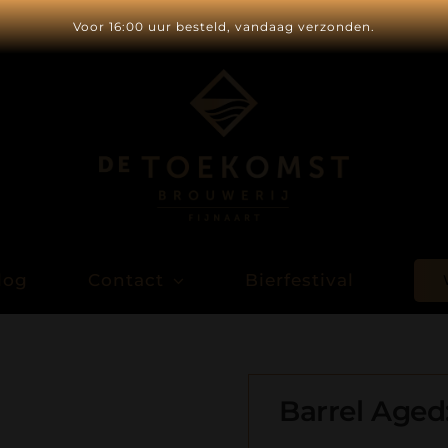
Voor 16:00 uur besteld, vandaag verzonden.
log
Contact
Bierfestival
Barrel Aged