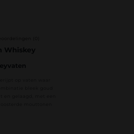
oordelingen (0)
sh Whiskey
keyvaten
erijpt op vaten waar
combinatie bleek goud
ht en gelaagd, met een
eroosterde mouttonen