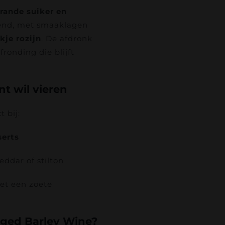
brande suiker en
rmend, met smaaklagen
kje rozijn
. De afdronk
ronding die blijft
t wil vieren
t bij:
serts
eddar of stilton
et een zoete
aged Barley Wine?