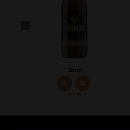
Barley Wine
€
3.49