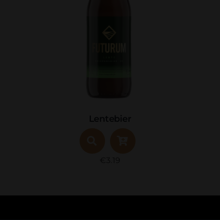
WK Tripel Bier
€
12.50