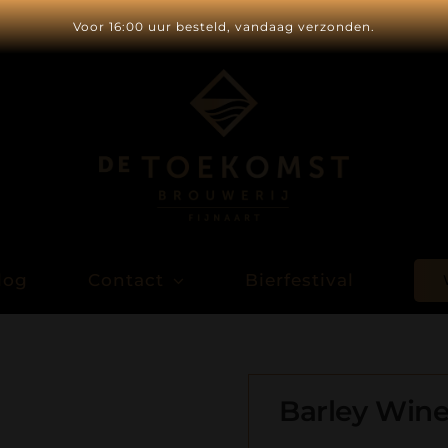
Voor 16:00 uur besteld, vandaag verzonden.
log
Contact
Bierfestival
Barley Wine