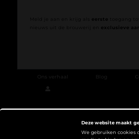
Meld je aan en krijg als
eerste
toegang to
nieuws uit de brouwerij en
exclusieve aa
Ons verhaal
Blog
C
Algemene voorwaarden
|
Privacyverklaring
|
L
Deze website maakt ge
© Copyright 2025 Brouwerij De Toekomst | Kv
We gebruiken cookies o