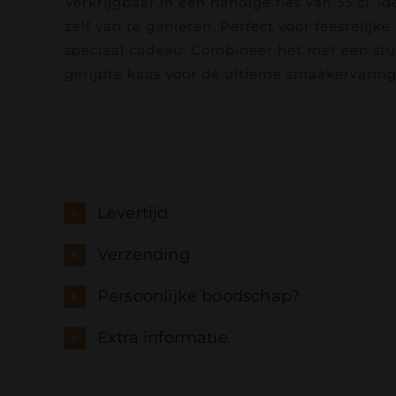
Verkrijgbaar in een handige fles van 33 cl, i
zelf van te genieten. Perfect voor feestelijk
speciaal cadeau. Combineer het met een stu
gerijpte kaas voor de ultieme smaakervaring
Levertijd
Verzending
Persoonlijke boodschap?
Extra informatie