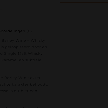
oordelingen (0)
e Barley Wine – Whisky
l is geïnspireerd door en
d Single Malt Whisky,
 karamel en subtiele
de Barley Wine extra
 zachte karakter behoudt.
sse is dit bier een