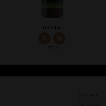
Lentebier
€
3.19