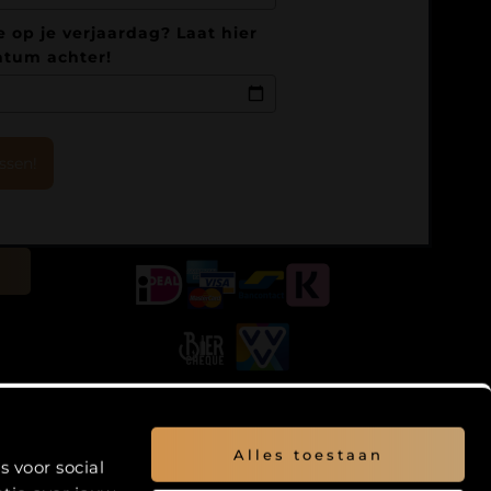
 op je verjaardag? Laat hier
atum achter!
issen!
Alles toestaan
 voor social