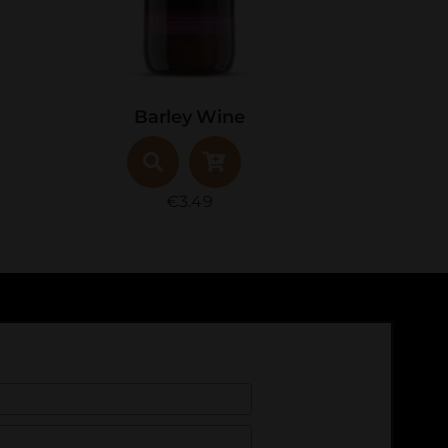
Barley Wine
€
3.49