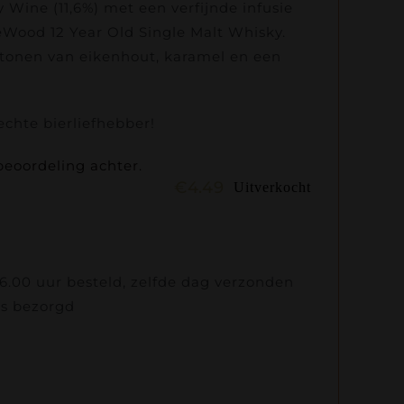
 Wine (11,6%) met een verfijnde infusie
Wood 12 Year Old Single Malt Whisky.
 tonen van eikenhout, karamel en een
echte bierliefhebber!
beoordeling achter.
€
4.49
Uitverkocht
.00 uur besteld, zelfde dag verzonden
is bezorgd