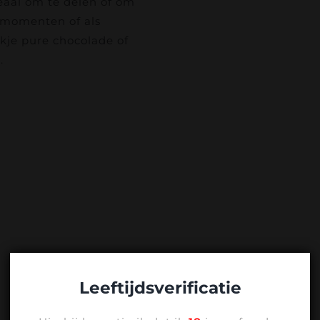
deaal om te delen of om
e momenten of als
kje pure chocolade of
.
Leeftijdsverificatie