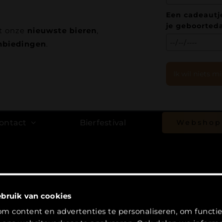
Een cadeautje
je geboorted
t onze
nieuwste bieren
,
nbiedingen
.
Ik wil niets m
ontact
Bierfestival
Webshop
evertijd en verzending
|
Zakelijk
|
Herroepingsrecht
bruik van cookies
K: 90679121 | Btw nr: NL865405190B01
m content en advertenties te personaliseren, om functies