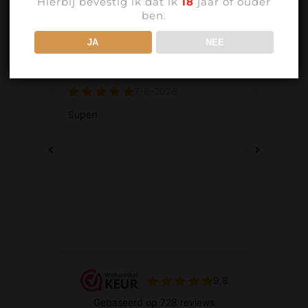
Hierbij bevestig ik dat ik
18
jaar of ouder
ben.
JA
NEE