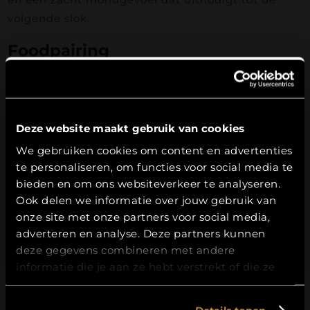
volgende slok.
Foodpairing
Dit zomerbier combineert uitstekend met:
• Gegrilde kip met limoen en koriander
Deze website maakt gebruik van cookies
• Fish tacos met frisse salsa
Leeftijdsverificatie
• Garnalen van de barbecue
We gebruiken cookies om content en advertenties
• Salades met mango of geitenkaas
te personaliseren, om functies voor social media te
Hierbij bevestig ik dat ik
18
jaar of ouder
ben.
bieden en om ons websiteverkeer te analyseren.
Klik hier
voor meer foodpairing tips!
Ook delen we informatie over jouw gebruik van
JA
onze site met onze partners voor social media,
De fruitige hoptonen sluiten perfect aan bij frisse
adverteren en analyse. Deze partners kunnen
NEE
zomerse gerechten.
deze gegevens combineren met andere
informatie die je aan ze hebt verstrekt of die ze
Waarom kiezen voor Zomerbier
hebben verzameld op basis van jouw gebruik van
2026?
hun services.