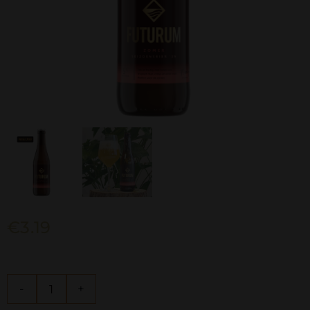
€
3.19
Zomerbier