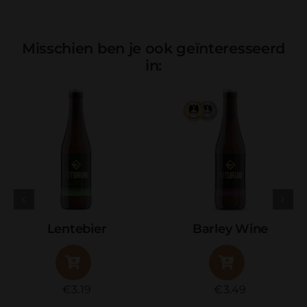
Misschien ben je ook geïnteresseerd
in:
Lentebier
Barley Wine
€
3.19
€
3.49