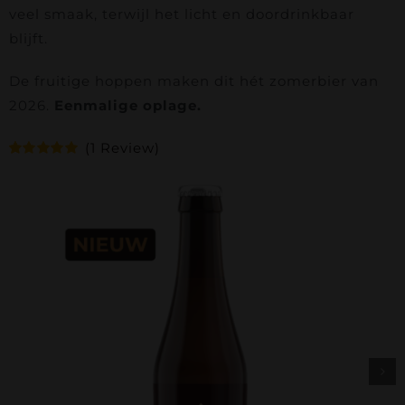
Contact
veel smaak, terwijl het licht en doordrinkbaar
blijft.
Bierfestival
De fruitige hoppen maken dit hét zomerbier van
2026.
Eenmalige oplage.
Webshop
(
1
Review)
Gewaardeerd
1
Accountgegevens
5.00
op 5
gebaseerd
op
Review