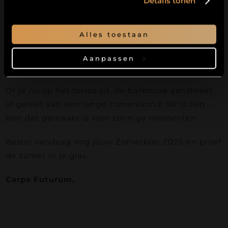
Details tonen
✔ Slechts 5% alcohol, maar verrassend veel smaak
✔ Vol mondgevoel en zachte body
Alles toestaan
✔ Tonen van tropisch fruit, citrus en witte druif
✔ Gebrouwen met zes aromatische hopsoorten
Aanpassen
✔ Eenmalig gebrouwen voor de zomer van 2026
Of je nu op het terras zit, de barbecue aansteekt
of geniet van een lange zomeravond: dit is een
bier dat gemaakt is voor zonnige momenten.
Bestel vandaag nog jouw Zomerbier 2026 en proef
de zomer in je glas.
Carpe Futurum.