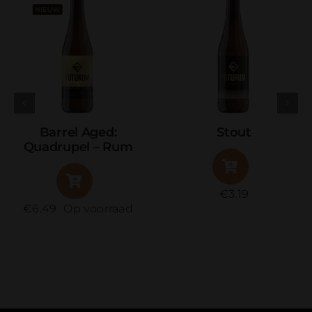
arrel Aged:
Stout
drupel – Rum
€
3.19
49
Op voorraad