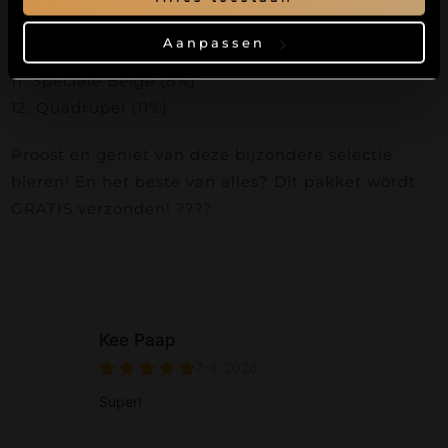
10. Barley Wine – Whisky Infused Jack Daniels
Aanpassen
(11,2%)
11. Speciale Belge (8%)
12. Quadrupel (11%)
Proost en geniet van deze bijzondere selectie
bieren! En het beste van alles? Dit pakket wordt
GRATIS verzonden! ????