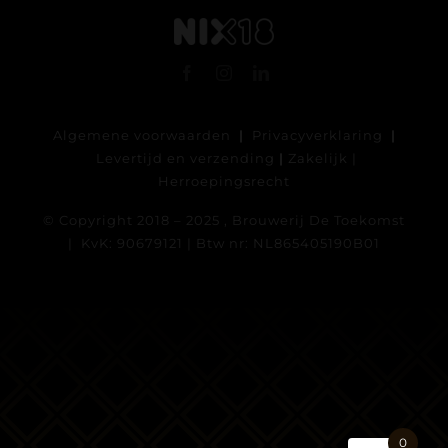
Algemene voorwaarden
|
Privacyverklaring
|
Levertijd en verzending
|
Zakelijk
|
Herroepingsrecht
© Copyright 2018 – 2025 , Brouwerij De Toekomst
| KvK: 90679121 | Btw nr: NL865405190B01
0