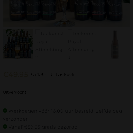
€
49.95
€
54.95
Uitverkocht
Oorspronkelijke
Huidige
prijs
prijs
Uitverkocht
was:
is:
€54.95.
€49.95.
Werkdagen vóór 16.00 uur besteld, zelfde dag
verzonden
Vanaf €59,95 gratis bezorgd