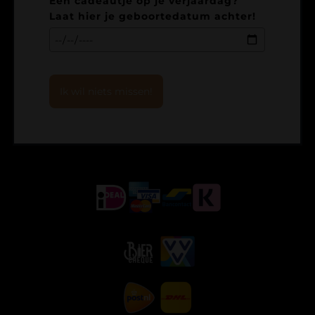
Een cadeautje op je verjaardag?
Laat hier je geboortedatum achter!
Ik wil niets missen!