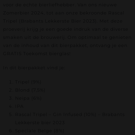
Contact
voor de echte bierliefhebber. Van ons nieuwe
Zomerbier 2024, tot aan onze bekroonde Rascal
Bierfestival
Tripel (Brabants Lekkerste Bier 2023). Met deze
proeverij krijg je een goede indruk van de diverse
smaken uit de brouwerij. Om optimaal te genieten
Webshop
van de inhoud van dit bierpakket, ontvang je een
GRATIS Toekomst bierglas!
Accountgegevens
In dit bierpakket vind je:
Tripel (9%)
Blond (7,5%)
Neipa (6%)
IPA
Rascal Tripel – Gin Infused (10%) – Brabants
Lekkerste bier 2023
Speciale Belge (8%)