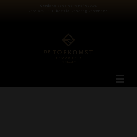
Ga
Gratis
verzending vanaf €59,95
Voor 16:00 uur besteld, vandaag verzonden.
naar
inhoud
Tog
Navi
Ons verhaal
Blog