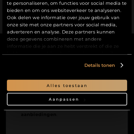
te personaliseren, om functies voor social media te
Hierbij bevestig ik dat ik
18
jaar of ouder
ben.
bieden en om ons websiteverkeer te analyseren.
Ook delen we informatie over jouw gebruik van
JA
onze site met onze partners voor social media,
adverteren en analyse. Deze partners kunnen
NEE
deze gegevens combineren met andere
informatie die je aan ze hebt verstrekt of die ze
hebben verzameld op basis van jouw gebruik van
hun services.
Details tonen
Blijf op de hoogte
Alles toestaan
Meld je aan en krijg als
eerste
toegang tot onze
nieuwste bieren
,
Aanpassen
nieuws uit de brouwerij en
exclusieve
aanbiedingen
.