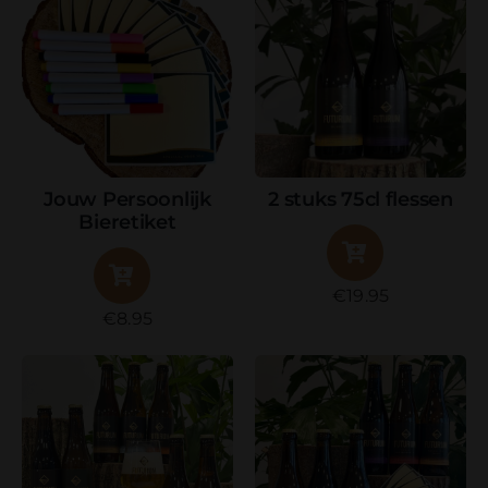
€79.95
Jouw Persoonlijk
2 stuks 75cl flessen
Bieretiket
€
19.95
€
8.95