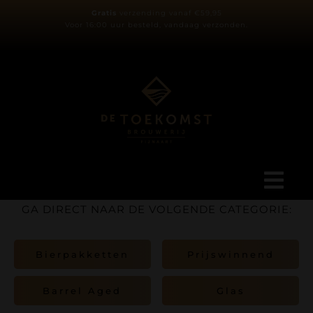
Ga
Gratis
verzending vanaf €59,95
Voor 16:00 uur besteld, vandaag verzonden.
naar
inhoud
Tog
GA DIRECT NAAR DE VOLGENDE CATEGORIE:
Navi
Ons verhaal
Bierpakketten
Prijswinnend
Blog
Barrel Aged
Glas