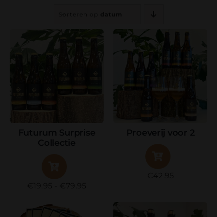
Contact
Sorteren op
datum
Bierfestival
Webshop
Accountgegevens
Futurum Surprise
Proeverij voor 2
Collectie
€
42.95
Prijsklasse:
€
19.95
-
€
79.95
€19.95
tot