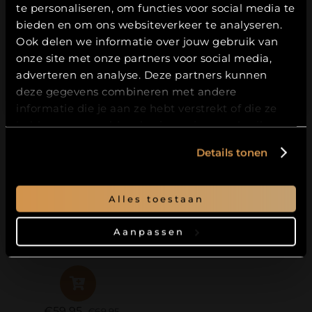
Geschenkverpakking
Toekomst Compleet
te personaliseren, om functies voor social media te
Hierbij bevestig ik dat ik
18
jaar of ouder
Futurum
XL
ben.
bieden en om ons websiteverkeer te analyseren.
Ook delen we informatie over jouw gebruik van
JA
onze site met onze partners voor social media,
adverteren en analyse. Deze partners kunnen
€
19.95
€
89.95
€
102.95
NEE
Oorspro
Huidig
deze gegevens combineren met andere
prijs
prijs
informatie die je aan ze hebt verstrekt of die ze
was:
is:
hebben verzameld op basis van jouw gebruik van
hun services.
€102.95
€89.95.
Details tonen
Alles toestaan
Aanpassen
Toekomst Compleet
€
59.95
€
69.95