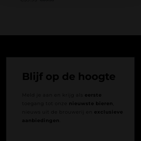
Oorspronkelijke
Huidige
prijs
prijs
was:
is:
€69.95.
€59.95.
Blijf op de hoogte
Meld je aan en krijg als
eerste
toegang tot onze
nieuwste bieren
,
nieuws uit de brouwerij en
exclusieve
aanbiedingen
.