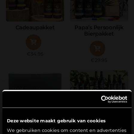
Cadeaupakket
Papa’s Persoonlijk
Bierpakket
€
34.95
€
29.95
Deze website maakt gebruik van cookies
Leeftijdsverificatie
We gebruiken cookies om content en advertenties