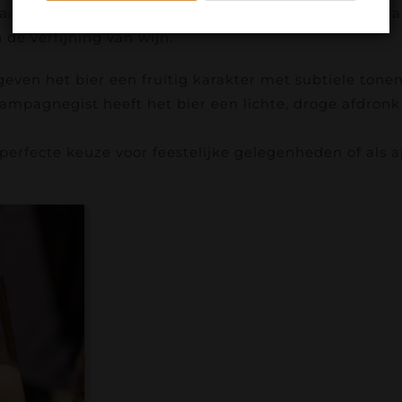
r een bier. Het is een luxe ervaring die het beste 
de verfijning van wijn.
ven het bier een fruitig karakter met subtiele tonen
ampagnegist heeft het bier een lichte, droge afdro
 perfecte keuze voor feestelijke gelegenheden of als a