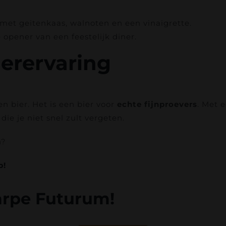
et geitenkaas, walnoten en een vinaigrette.
le opener van een feestelijk diner.
ierervaring
n bier. Het is een bier voor
echte fijnproevers
. Met 
ie je niet snel zult vergeten.
n?
p!
arpe Futurum!