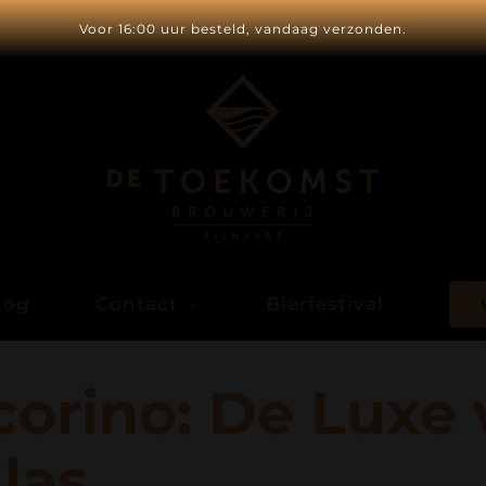
Voor 16:00 uur besteld, vandaag verzonden.
log
Contact
Bierfestival
orino: De Luxe 
las