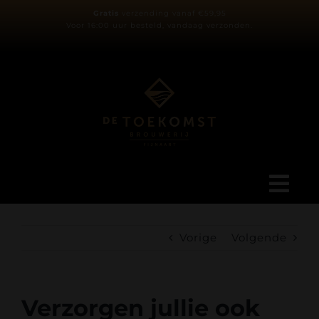
Ga
Gratis
verzending vanaf €59,95
Voor 16:00 uur besteld, vandaag verzonden.
naar
inhoud
Tog
Navi
Ons verhaal
Vorige
Volgende
Blog
Verzorgen jullie ook