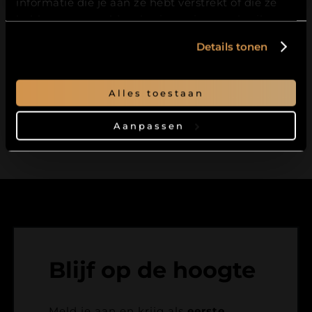
informatie die je aan ze hebt verstrekt of die ze
Bewaar mijn naam, e-mailadres en website
hebben verzameld op basis van jouw gebruik van
in deze browser voor de volgende keer dat ik
hun services.
reageer.
Details tonen
Alles toestaan
Aanpassen
Blijf op de hoogte
Meld je aan en krijg als
eerste