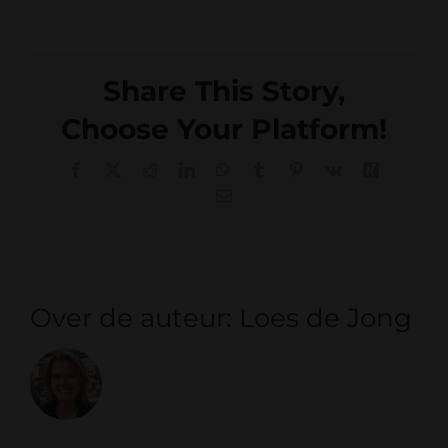
Share This Story,
Choose Your Platform!
Facebook
X
Reddit
LinkedIn
WhatsApp
Tumblr
Pinterest
Vk
Xing
E-
mail
Over de auteur:
Loes de Jong