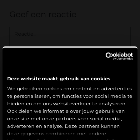
Geef een reactie
Reactie
Deze website maakt gebruik van cookies
Leeftijdsverificatie
We gebruiken cookies om content en advertenties
te personaliseren, om functies voor social media te
Hierbij bevestig ik dat ik
18
jaar of ouder
ben.
bieden en om ons websiteverkeer te analyseren.
Ook delen we informatie over jouw gebruik van
JA
onze site met onze partners voor social media,
adverteren en analyse. Deze partners kunnen
NEE
deze gegevens combineren met andere