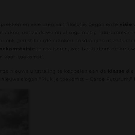
sprekken en vele uren van filosofie, begon onze
visie
v
merken, net zoals we nu al regelmatig huurbrouwen v
r ook gedistilleerde dranken, frisdranken of zelfs m
oekomstvisie
te realiseren, was het tijd om de brou
 voor ‘toekomst’.
nze nieuwe uitstraling te koppelen aan de
klasse
die
 nieuwe slogan “Pluk je toekomst – Carpe Futurum.” bl