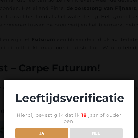
oonden. Het eiland Finre,
de oorsprong van Fijnaart
mt zowel het land als het water terug. Het symbolis
e creeeren tussen de brouwerij en het biermerk, heb
illen wij met
Futurum
een blijvende indruk achterlaten
iteit uitblinkt, maar ook in uitstraling. Want uiteind
st – Carpe Futurum!
 Onze klassiekers en nieuwste creaties zijn te bestel
Leeftijdsverificatie
t!
Hierbij bevestig ik dat ik
18
jaar of ouder
ben.
JA
NEE