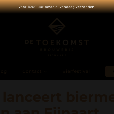
Voor 16:00 uur besteld, vandaag verzonden.
log
Contact
Bierfestival
lanceert bierm
n aan Fijnaart