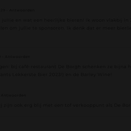
:29
- Antwoorden
jullie en wat een heerlijke bieren! Ik woon vlakbij 
n om jullie te sponsoren. Ik denk dat er meer bierlie
9
- Antwoorden
rgen: bij café-restaurant De Borgh schenken ze bijna 
abants Lekkerste Bier 2023!) en de Barley Wine!
 Antwoorden
 zijn ook erg blij met een tof verkooppunt als De Bo