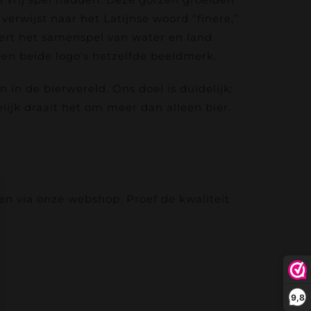
, verwijst naar het Latijnse woord “finere,”
eert het samenspel van water en land
ben beide logo’s hetzelfde beeldmerk.
 in de bierwereld. Ons doel is duidelijk:
elijk draait het om meer dan alleen bier.
len via onze webshop. Proef de kwaliteit
9,8