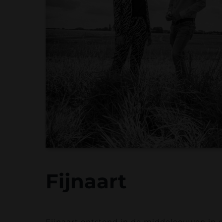
Fijnaart
Fijnaart ontstond in de middeleeuwen in 