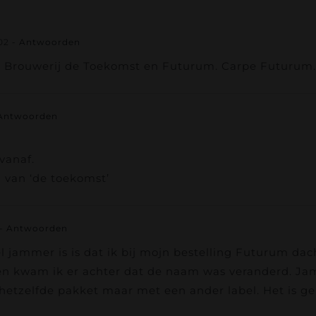
02
- Antwoorden
an Brouwerij de Toekomst en Futurum. Carpe Futurum. 
Antwoorden
vanaf.
 van ‘de toekomst’
- Antwoorden
l jammer is is dat ik bij mojn bestelling Futurum dac
n en kwam ik er achter dat de naam was veranderd. J
 hetzelfde pakket maar met een ander label. Het is ge