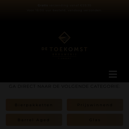
Ga
Gratis
verzending vanaf €59,95
Voor 16:00 uur besteld, vandaag verzonden.
naar
inhoud
Tog
GA DIRECT NAAR DE VOLGENDE CATEGORIE:
Navi
Ons verhaal
Bierpakketten
Prijswinnend
Blog
Barrel Aged
Glas