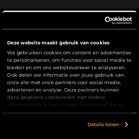
Deze website maakt gebruik van cookies
Leeftijdsverificatie
Blijf op de hoogte
We gebruiken cookies om content en advertenties
te personaliseren, om functies voor social media te
Hierbij bevestig ik dat ik
18
jaar of ouder
ben.
bieden en om ons websiteverkeer te analyseren.
Meld je aan en krijg als
eerste
Ook delen we informatie over jouw gebruik van
toegang tot onze
nieuwste bieren
,
JA
onze site met onze partners voor social media,
nieuws uit de brouwerij en
exclusieve
adverteren en analyse. Deze partners kunnen
aanbiedingen
.
NEE
deze gegevens combineren met andere
informatie die je aan ze hebt verstrekt of die ze
hebben verzameld op basis van jouw gebruik van
hun services.
Details tonen