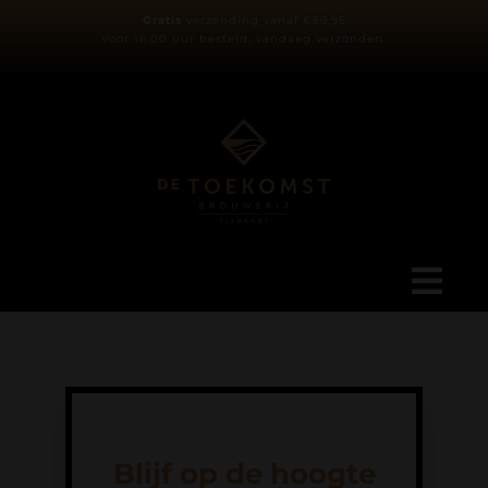
Ga
Gratis
verzending vanaf €59,95
Voor 16:00 uur besteld, vandaag verzonden.
naar
inhoud
Tog
Navi
Ons verhaal
Blog
Blijf op de hoogte