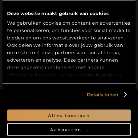
Deze website maakt gebruik van cookies
Leeftijdsverificatie
We gebruiken cookies om content en advertenties
te personaliseren, om functies voor social media te
Hierbij bevestig ik dat ik
18
jaar of ouder
ben.
bieden en om ons websiteverkeer te analyseren.
Ook delen we informatie over jouw gebruik van
JA
onze site met onze partners voor social media,
adverteren en analyse. Deze partners kunnen
NEE
deze gegevens combineren met andere
informatie die je aan ze hebt verstrekt of die ze
hebben verzameld op basis van jouw gebruik van
hun services.
Details tonen
Alles toestaan
Blijf op de hoogte
Aanpassen