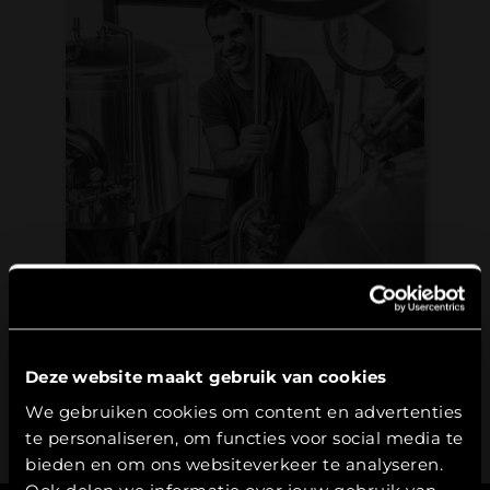
Deze website maakt gebruik van cookies
Leeftijdsverificatie
We gebruiken cookies om content en advertenties
te personaliseren, om functies voor social media te
Hierbij bevestig ik dat ik
18
jaar of ouder
ben.
bieden en om ons websiteverkeer te analyseren.
Ook delen we informatie over jouw gebruik van