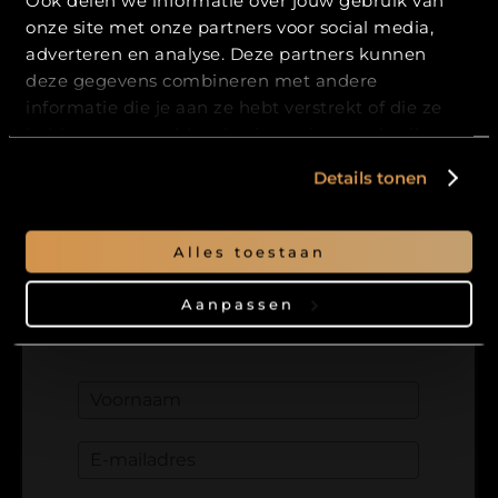
JA
onze site met onze partners voor social media,
adverteren en analyse. Deze partners kunnen
NEE
deze gegevens combineren met andere
informatie die je aan ze hebt verstrekt of die ze
Blijf op de hoogte
hebben verzameld op basis van jouw gebruik van
hun services.
Details tonen
Meld je aan en krijg als
eerste
toegang tot onze
nieuwste bieren
,
Alles toestaan
nieuws uit de brouwerij en
exclusieve
aanbiedingen
.
Aanpassen