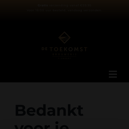
Ga
Gratis
verzending vanaf €59,95
Voor 16:00 uur besteld, vandaag verzonden.
naar
inhoud
Tog
Navi
Ons verhaal
Bedankt
Blog
voor je