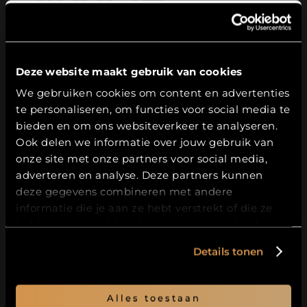
Contact
inschrijving
Bierfestival
Deze website maakt gebruik van cookies
Leeftijdsverificatie
We gebruiken cookies om content en advertenties
Webshop
Je bent er bijna!
te personaliseren, om functies voor social media te
Hierbij bevestig ik dat ik
18
jaar of ouder
ben.
bieden en om ons websiteverkeer te analyseren.
Je ontvangt spoedig een e-mail om
Accountgegevens
Ook delen we informatie over jouw gebruik van
de inschrijving te bevestigen (check
JA
onze site met onze partners voor social media,
je spambox).
adverteren en analyse. Deze partners kunnen
NEE
Na bevestiging ontvang je binnen
deze gegevens combineren met andere
enkele minuten je eerste e-mail.
informatie die je aan ze hebt verstrekt of die ze
hebben verzameld op basis van jouw gebruik van
Tot die tijd kan je alvast rondneuzen in
hun services.
onze webshop.
Details tonen
Ga naar webshop
Alles toestaan